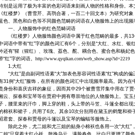
特别是运用了极为丰富的色彩词语来刻画人物的性格和身份。本文
《红楼梦》（曹雪芹、高鹗合著，一百二十回文本）为研究对象
蓝色、黑色和白色等不同颜色范畴的词语在人物服饰上的出现频
一、人物服饰中的红色范畴词语
《红楼梦》人物服饰颜色词语中属于红色范畴的最多，共13个
中词语中带有“红”字的颜色词汇有6个，分别是“大红、水红、银
外还有“猩（猩红）、玫瑰、荔色、酡、耦合色、蜜合色和杨妃色
带“红”字的词语。
http://www.qyqikan.com/web_show.asp?id=2219
1.大红
“大红”是由副词性语素“大”加表色形容词性语素“红”构成的
有31例“大红”服饰，在所有的颜色词汇中出现频率最高。因为在中
贵身份和喜庆吉祥的象征，因而其中29个被曹雪芹集中用在了
湘云、探春和宝琴等在贾府中拥有尊崇地位的人物服饰上。宝玉
子，腰里束的汗巾，脚上穿的鞋，头上带的斗笠、斗篷全都出现
的棉袄和裙子，共用了6次。其余10次分别用在黛玉的鹤氅和褂
昭君套、探春和贾母的斗篷以及宝琴的蝙蝠等服饰上。
除此之外，尤二姐和尤三姐的贴身小棉袄也各用一次“大红”
二姐“只穿着大红小袄，散挽乌云，满脸春色，比白日更增了颜色”