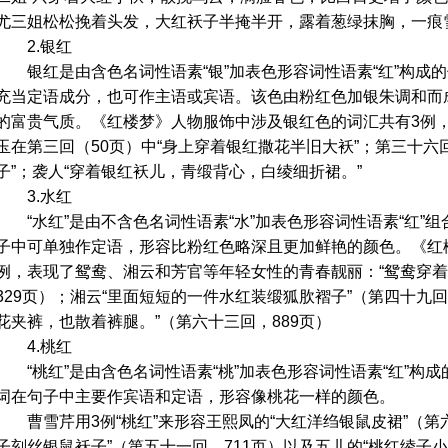
尤三姐松松挽着头发，大红袄子半掩半开，露着葱绿抹胸，一痕雪
2.银红
银红是由含色名词性语素“银”加表色形容词性语素“红”构成
充当定语成分，也可作主语或宾语。该色由粉红色加银朱调和而
的富贵气质。《红楼梦》人物服饰中涉及银红色的词汇共有3例
玉在第三回（50页）中“身上穿着银红撒花半旧大袄”；第三十六回
子”；袭人“穿着银红袄儿，青缎背心，白绫细折裙。”
3.水红
“水红”是由不含色名词性语素“水”加表色形容词性语素“红”
子中可单独作定语，形容比粉红色略深且更加鲜艳的颜色。《红
例，表现了鸳鸯、湘云和芳官等年轻女性的青春靓丽：“鸳鸯穿着
329页）；湘云“里面短短的一件水红装缎狐肷褶子”（第四十九回
花夹裤，也散着裤腿。”（第六十三回，889页）
4.桃红
“桃红”是由含色名词性语素“桃”加表色形容词性语素“红”构
词在句子中主要作宾语和定语，形容像桃花一样的颜色。
曹雪芹用3例“桃红”来形容王熙凤的“大红洋绉银鼠皮裙”（第六
子刻丝银鼠袄子”（第五十一回，711页）以及五儿的“桃红绫子小