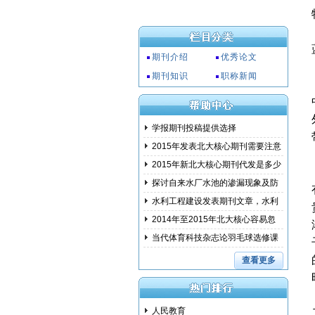
期刊介绍
优秀论文
期刊知识
职称新闻
学报期刊投稿提供选择
2015年发表北大核心期刊需要注意
事项
2015年新北大核心期刊代发是多少
钱?
探讨自来水厂水池的渗漏现象及防
范措
水利工程建设发表期刊文章，水利
建设
2014年至2015年北大核心容易忽
略的问
当代体育科技杂志论羽毛球选修课
教学
查看更多
人民教育