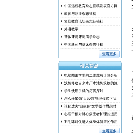
中国远程教育杂志投稿发表官方网
教育与职业杂志征稿
复旦教育论坛杂志征稿社
外语教学
牙体牙髓牙周病学杂志
中国新药与临床杂志征稿
查看更多
电脑图形学里的二维裁剪计算分析
浅析修建自来水厂水池构筑物的施
工措
学生使用手机的厉害探讨
怎么样加强“大营销”管理模式下我
国
论郁达夫“自叙传”文学创作思想对
其
心理干预对肺心病患者护理的运用
研究
羽毛球对促进人体身体健康的作用
和训
查看更多