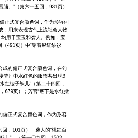
脯。”（第六十五回，931页）
的偏正式复合颜色词，作为形容词
成，用来表现古代上流社会人物
，均用于宝玉和袭人。例如：宝
（491页）中“穿着银红纱衫
组合成的偏正式复合颜色词，在句
楼梦》中水红色的服饰共出现3
水红绫子袄儿”（第二十四回，
，679页）；芳官“底下是水红撒
成的偏正式复合颜色词，作为形容
回，101页），袭人的“桃红百
袄儿”。（第一〇九回，1503