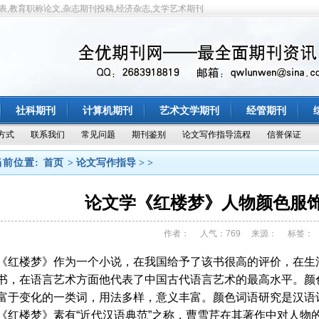
表,教育职称论文,杂志期刊投稿,经济杂志,文学艺术期刊
社科期刊
计算机期刊
艺术文学期刊
经管期刊
方式
联系我们
常见问题
期刊鉴别
论文写作指导流程
信誉保证
当前位置:
首页
> 论文写作指导 > >
论文学《红楼梦》人物颜色服
作者： 人气：769 来源： 标签：
《红楼梦》作为一个小说，在我国给予了该书很高的评价，在生
书，在语言艺术方面他代表了中国古代语言艺术的最高水平。颜
富于变化的一类词，用法多样，意义丰富。颜色词语研究是汉语
《红楼梦》素有“近代汉语典范”之称，曹雪芹在其著作中对人物