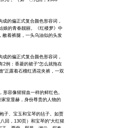
”构成的偏正式复合颜色形容词，
姑娘的青春靓丽。《红楼梦》中
，敝着裤腿，一头乌油似的头发
”构成的偏正式复合颜色形容词，
2例：香菱的裙子“怎么就拖在
蟾“正露着石榴红洒花夹裤，一双
，形容像猩猩血一样的鲜红色。
些家室显赫，身份尊贵的人物的
袍子、宝玉和宝琴的毡子。如贾
八回，130页）和宝琴的“大红猩