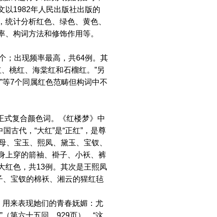
以1982年人民出版社出版的
，统计分析红色、绿色、黄色、
率、构词方法和修饰作用等。
；出现频率最高，共64例。其
红、桃红、海棠红和石榴红。”另
”等7个同属红色范畴但构词中不
偏正式复合颜色词。《红楼梦》中
国古代，“大红”是“正红”，是尊
贾母、宝玉、熙凤、黛玉、宝钗、
身上穿的箭袖、褂子、小袄、裤
大红色，共13例。其次是王熙凤
子、宝钗的棉袄、湘云的猩红毡
，用来表现她们的青春妩媚：尤
（第六十五回，929页）。“这