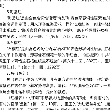
页）
5.海棠红
“海棠红”是由含色名词性语素“海棠”加表色形容词性语素“红
修饰名词作定语，用来形容像海棠花一样的淡粉红色，表现年轻
只出现1次：“那芳官只穿着海棠红的小棉袄，底下丝绸撒花袷裤
披在脑後，哭的泪人一般。”（第五十八回，825页）
6.石榴红
“石榴红”是由含色名词性语素“石榴”加表色形容词性语素“红
在句子中作定语，形容像石榴花一般的朱红色。《红楼梦》中共有
泥里了？可惜这石榴红绫最不经染”（第六十二回，882页）。宝
新绣红鞋。”（第九十一回，1292页）
7. 猩（猩红）
猩（猩红）作为形容词，具有形容词性的语法功能，作定语
该颜色在古代象征着权势与富贵。清代四品官服颜色为“猩”，一
服饰会选用这种特别鲜艳、亮丽的颜色。
《红楼梦》中用“猩”来形容人物服饰的共有3处，即贾雨村的
雨村的官服“猩袍”（第一回，19页）、宝玉的“大红猩毡斗笠”（第