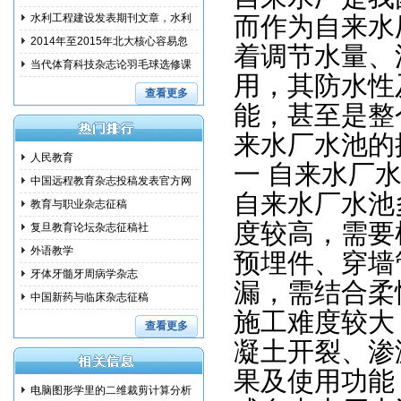
范措
水利工程建设发表期刊文章，水利
而作为自来水
建设
2014年至2015年北大核心容易忽
着调节水量、
略的问
当代体育科技杂志论羽毛球选修课
用，其防水性
教学
查看更多
能，甚至是整
来水厂水池的
人民教育
一 自来水厂
中国远程教育杂志投稿发表官方网
自来水厂水池
教育与职业杂志征稿
度较高，需要
复旦教育论坛杂志征稿社
外语教学
预埋件、穿墙
牙体牙髓牙周病学杂志
漏，需结合柔
中国新药与临床杂志征稿
施工难度较大
查看更多
凝土开裂、渗
果及使用功能
电脑图形学里的二维裁剪计算分析