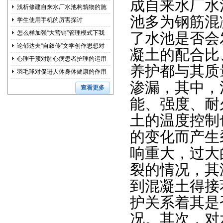
成自来水厂水
浅析修建自来水厂水池构筑物的施
池多为钢筋混
工措
学生使用手机的厉害探讨
怎么样加强“大营销”管理模式下我
了水池是否会
国
论郁达夫“自叙传”文学创作思想对
凝土的配合比
其
心理干预对肺心病患者护理的运用
养护都与其质
研究
羽毛球对促进人体身体健康的作用
渗漏，其中，
和训
查看更多
能、强度、耐
土的温度控制
的变化而产生
响重大，过大
裂的情况，其
到混凝土得接
护关系着其是
况。其次，对