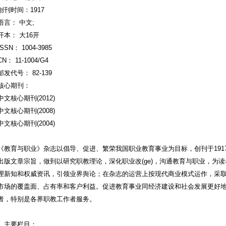
创刊时间：1917
语言： 中文;
开本： 大16开
ISSN： 1004-3985
CN： 11-1004/G4
邮发代号： 82-139
核心期刊：
中文核心期刊(2012)
中文核心期刊(2008)
中文核心期刊(2004)
《教育与职业》杂志以倡导、促进、繁荣我国职业教育事业为目标，创刊于1917
出版文章宗旨，做到以研究职教理论，深化职业改(ge)，沟通教育与职业，为
理新知和权威资讯，引领业界舆论；在杂志的运营上按现代商业模式运作，采
市场的覆盖面、占有率和客户利益。促进教育事业同经济建设和社会发展更好
者，特别是各界职教工作者服务。
主要栏目：