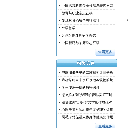
中国远程教育杂志投稿发表官方网
教育与职业杂志征稿
复旦教育论坛杂志征稿社
外语教学
牙体牙髓牙周病学杂志
中国新药与临床杂志征稿
查看更多
电脑图形学里的二维裁剪计算分析
浅析修建自来水厂水池构筑物的施
工措
学生使用手机的厉害探讨
怎么样加强“大营销”管理模式下我
国
论郁达夫“自叙传”文学创作思想对
其
心理干预对肺心病患者护理的运用
研究
羽毛球对促进人体身体健康的作用
和训
查看更多