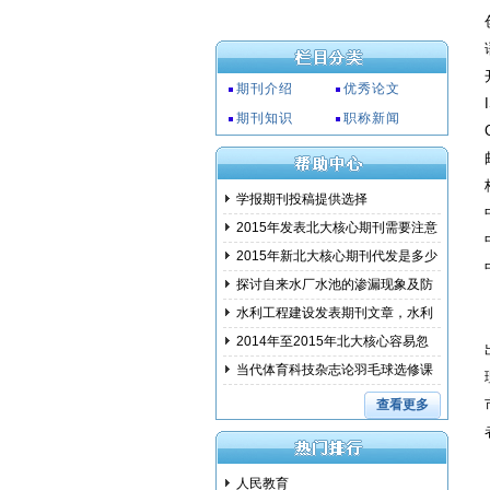
期刊介绍
优秀论文
期刊知识
职称新闻
学报期刊投稿提供选择
2015年发表北大核心期刊需要注意
事项
2015年新北大核心期刊代发是多少
钱?
探讨自来水厂水池的渗漏现象及防
范措
水利工程建设发表期刊文章，水利
建设
2014年至2015年北大核心容易忽
略的问
当代体育科技杂志论羽毛球选修课
教学
查看更多
人民教育