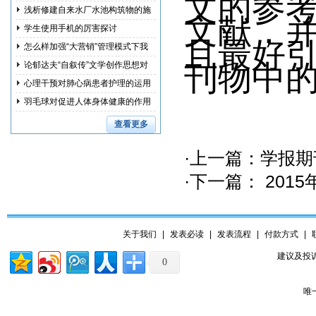
文的参
浅析修建自来水厂水池构筑物的施
文献，
工措
学生使用手机的厉害探讨
且最好
怎么样加强“大营销”管理模式下我
国
刊物中
论郁达夫“自叙传”文学创作思想对
其
心理干预对肺心病患者护理的运用
研究
羽毛球对促进人体身体健康的作用
和训
查看更多
·上一篇：
学报期
·下一篇：
201
关于我们
|
发表必读
|
发表流程
|
付款方式
|
建议及投诉
0
唯