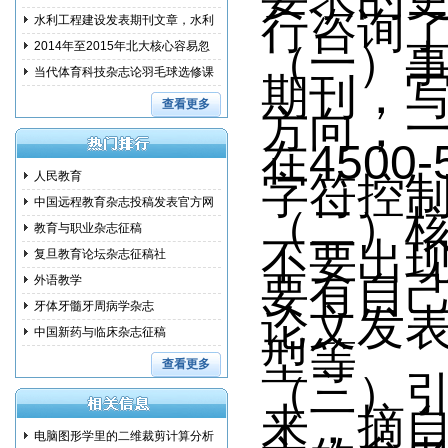
行咨询
范措
水利工程建设发表期刊文章，水利
（一）
建设
2014年至2015年北大核心容易忽
略的问
当代体育科技杂志论羽毛球选修课
期刊，
教学
查看更多
方向，
在4500
人民教育
字符控制
中国远程教育杂志投稿发表官方网
（二）
教育与职业杂志征稿
不要出
复旦教育论坛杂志征稿社
要有自
外语教学
牙体牙髓牙周病学杂志
论文发
中国新药与临床杂志征稿
型等
查看更多
（三）
来，摘
电脑图形学里的二维裁剪计算分析