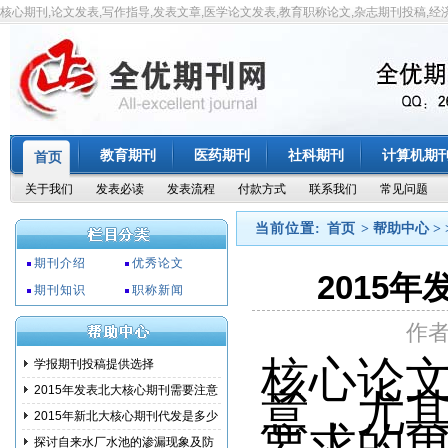
核心期刊,论文发表,写作指导,发表文章,医学论文发表,教育职称论文,杂志期刊投稿,经
教育期刊
医药期刊
社科期刊
计算机期
首页
关于我们
发表必读
发表流程
付款方式
联系我们
常见问题
当前位置:
首页
> 帮助中心 > 
期刊介绍
优秀论文
2015
期刊知识
职称新闻
作
核心论
学报期刊投稿提供选择
2015年发表北大核心期刊需要注意
意，尤
事项
2015年新北大核心期刊代发是多少
要求的
钱?
探讨自来水厂水池的渗漏现象及防