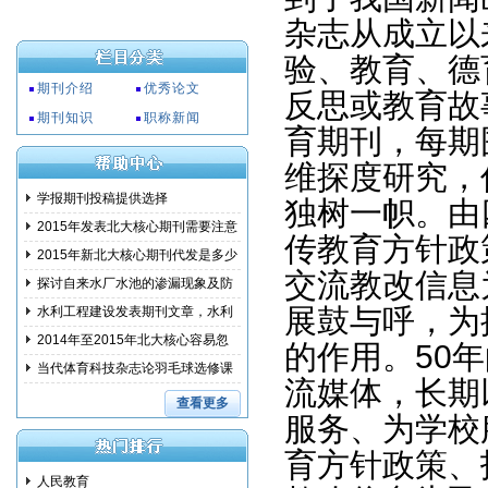
杂志从成立以
验、教育、德
期刊介绍
优秀论文
反思或教育故
期刊知识
职称新闻
育期刊，每期
维探度研究，
学报期刊投稿提供选择
独树一帜。由
2015年发表北大核心期刊需要注意
传教育方针政
事项
2015年新北大核心期刊代发是多少
交流教改信息
钱?
探讨自来水厂水池的渗漏现象及防
范措
展鼓与呼，为
水利工程建设发表期刊文章，水利
建设
2014年至2015年北大核心容易忽
的作用。50
略的问
当代体育科技杂志论羽毛球选修课
流媒体，长期
教学
查看更多
服务、为学校
育方针政策、
人民教育