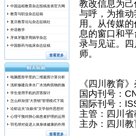
教改信息为己
中国远程教育杂志投稿发表官方网
与呼，为推动
教育与职业杂志征稿
用。从传媒的
复旦教育论坛杂志征稿社
外语教学
息的窗口和平
牙体牙髓牙周病学杂志
录与见证。四
中国新药与临床杂志征稿
师。
查看更多
电脑图形学里的二维裁剪计算分析
《四川教育》
浅析修建自来水厂水池构筑物的施
国内刊号：CN 5
工措
学生使用手机的厉害探讨
怎么样加强“大营销”管理模式下我
国际刊号：ISSN
国
论郁达夫“自叙传”文学创作思想对
主管：四川省
其
心理干预对肺心病患者护理的运用
主办：四川教
研究
羽毛球对促进人体身体健康的作用
和训
查看更多