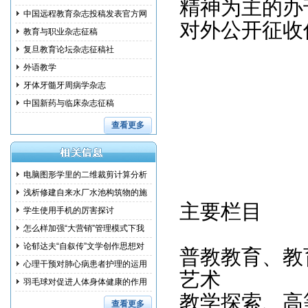
精神为主的办
中国远程教育杂志投稿发表官方网
对外公开征收
教育与职业杂志征稿
复旦教育论坛杂志征稿社
外语教学
牙体牙髓牙周病学杂志
中国新药与临床杂志征稿
查看更多
电脑图形学里的二维裁剪计算分析
浅析修建自来水厂水池构筑物的施
主要栏目
工措
学生使用手机的厉害探讨
怎么样加强“大营销”管理模式下我
国
论郁达夫“自叙传”文学创作思想对
普教教育、教
其
心理干预对肺心病患者护理的运用
艺术
研究
羽毛球对促进人体身体健康的作用
教学探索、高
和训
查看更多