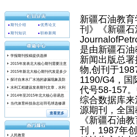
新疆石油教育
期刊介绍
优秀论文
刊》《新疆石油
期刊知识
职称新闻
JournalofPetr
是由新疆石油
学报期刊投稿提供选择
新闻出版总署
2015年发表北大核心期刊需要注意
物,创刊于19
事项
2015年新北大核心期刊代发是多少
1190/G4，
钱?
探讨自来水厂水池的渗漏现象及防
代号58-15
范措
水利工程建设发表期刊文章，水利
建设
2014年至2015年北大核心容易忽
综合数据库来
略的问
当代体育科技杂志论羽毛球选修课
源期刊，全国
教学
查看更多
《新疆石油教
刊，1987
人民教育