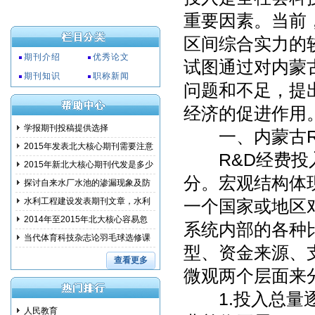
重要因素。当前
区间综合实力的
期刊介绍
优秀论文
试图通过对内蒙
期刊知识
职称新闻
问题和不足，提
经济的促进作用
学报期刊投稿提供选择
一、内蒙古R&
2015年发表北大核心期刊需要注意
R&D经费投入
事项
2015年新北大核心期刊代发是多少
分。宏观结构体
钱?
探讨自来水厂水池的渗漏现象及防
范措
水利工程建设发表期刊文章，水利
一个国家或地区对
建设
2014年至2015年北大核心容易忽
系统内部的各种
略的问
当代体育科技杂志论羽毛球选修课
型、资金来源、
教学
查看更多
微观两个层面来
1.投入总量逐年
人民教育