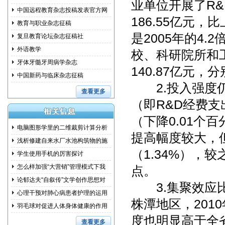
业单位开展了R&
中国远程教育杂志投稿发表官方网
186.55亿元
教育与职业杂志征稿
是2005年的4.
复旦教育论坛杂志征稿社
外语教学
校、科研院所和工
牙体牙髓牙周病学杂志
140.87亿元，分
中国新药与临床杂志征稿
2.投入强度仍需
查看更多
（即R&D经费支
（下降0.01个百
电脑图形学里的二维裁剪计算分析
提高幅度较大，但
浅析修建自来水厂水池构筑物的施
（1.34%），较
工措
学生使用手机的厉害探讨
怎么样加强“大营销”管理模式下我
点。
国
论郁达夫“自叙传”文学创作思想对
3.集聚效应比
其
心理干预对肺心病患者护理的运用
株潭地区，2010
研究
羽毛球对促进人体身体健康的作用
度也明显高于全
和训
查看更多