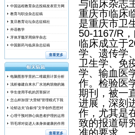
与临床杂志
中国远程教育杂志投稿发表官方网
重庆市临床
教育与职业杂志征稿
是重庆市卫生局
复旦教育论坛杂志征稿社
外语教学
50-1167
牙体牙髓牙周病学杂志
临床成立于2
中国新药与临床杂志征稿
学、遗传学
查看更多
卫生学、免
学、输血医
电脑图形学里的二维裁剪计算分析
作。检验医
浅析修建自来水厂水池构筑物的施
期刊，被一
工措
学生使用手机的厉害探讨
进展，深刻
怎么样加强“大营销”管理模式下我
国
论郁达夫“自叙传”文学创作思想对
作，尤其是
其
心理干预对肺心病患者护理的运用
致的报道研
研究
羽毛球对促进人体身体健康的作用
准的要求，
和训
查看更多