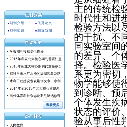
主的传统检
时代性和进
期刊介绍
优秀论文
检验方法以
期刊知识
职称新闻
的干扰、不
同实验室间
学报期刊投稿提供选择
的差异、个
2015年发表北大核心期刊需要注意
择。检验医
事项
2015年新北大核心期刊代发是多少
系更为密切
钱?
探讨自来水厂水池的渗漏现象及防
物学能够使
范措
水利工程建设发表期刊文章，水利
建设
2014年至2015年北大核心容易忽
到诊断、预
略的问
当代体育科技杂志论羽毛球选修课
个体发生疾
教学
查看更多
状态的评价
验从事后性
人民教育