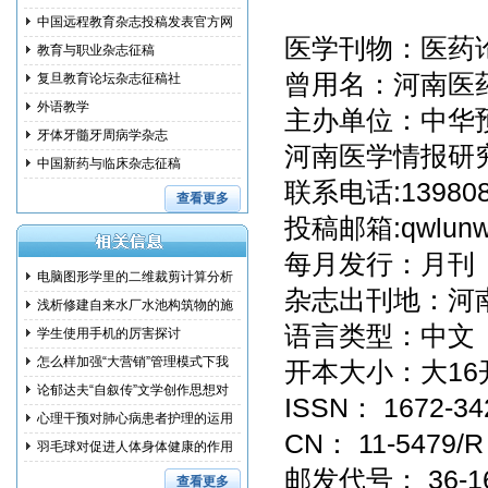
中国远程教育杂志投稿发表官方网
医学刊物：医药论坛杂志
教育与职业杂志征稿
曾用名：河南医
复旦教育论坛杂志征稿社
外语教学
主办单位：中华
牙体牙髓牙周病学杂志
河南医学情报研
中国新药与临床杂志征稿
联系电话:13980
查看更多
投稿邮箱:qwlunw
每月发行：月刊
电脑图形学里的二维裁剪计算分析
杂志出刊地：河
浅析修建自来水厂水池构筑物的施
语言类型：中文
工措
学生使用手机的厉害探讨
怎么样加强“大营销”管理模式下我
开本大小：大16
国
论郁达夫“自叙传”文学创作思想对
ISSN： 1672-34
其
心理干预对肺心病患者护理的运用
CN： 11-5479/R
研究
羽毛球对促进人体身体健康的作用
邮发代号： 36-1
和训
查看更多