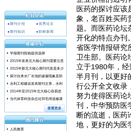
医药的探讨应该
象，老百姓买药
期刊介绍
优秀论文
题。而医药论坛
期刊知识
职称新闻
开化的特点办刊
省医学情报研究
学报期刊投稿提供选择
卫生部。医药论
2015年发表北大核心期刊需要注意
立于1980年
事项
2015年新北大核心期刊代发是多少
半月刊，以更好
钱?
探讨自来水厂水池的渗漏现象及防
范措
水利工程建设发表期刊文章，水利
行公开全文收录
建设
2014年至2015年北大核心容易忽
努力使得医药论
略的问
当代体育科技杂志论羽毛球选修课
刊，中华预防医
教学
查看更多
断的流逝，医药
地，更好的为医
人民教育