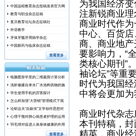
为我国经济变
中国远程教育杂志投稿发表官方网
注新锐商业理
教育与职业杂志征稿
商业时代作为
复旦教育论坛杂志征稿社
外语教学
中心、百货店
牙体牙髓牙周病学杂志
商、商业地产
中国新药与临床杂志征稿
要影响力，“
查看更多
类核心期刊”
袖论坛”等重
电脑图形学里的二维裁剪计算分析
时代为我国经
浅析修建自来水厂水池构筑物的施
中将会更加为
工措
学生使用手机的厉害探讨
怎么样加强“大营销”管理模式下我
国
论郁达夫“自叙传”文学创作思想对
商业时代杂志
其
心理干预对肺心病患者护理的运用
本刊特稿，封
研究
羽毛球对促进人体身体健康的作用
精英，商业经
和训
查看更多