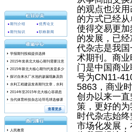
的观点也没用
的方式已经从
期刊介绍
优秀论文
使得交易更加
期刊知识
职称新闻
的发展，已经
代杂志是我国
学报期刊投稿提供选择
术期刊。商业
2015年发表北大核心期刊需要注意
门是中国商业
事项
2015年新北大核心期刊代发是多少
号为CN11-4
钱?
探讨自来水厂水池的渗漏现象及防
范措
5863，商业
水利工程建设发表期刊文章，水利
建设
2014年至2015年北大核心容易忽
创办以来一直
略的问
当代体育科技杂志论羽毛球选修课
策，更好的为
教学
查看更多
时代杂志始终
市场化发展，
人民教育