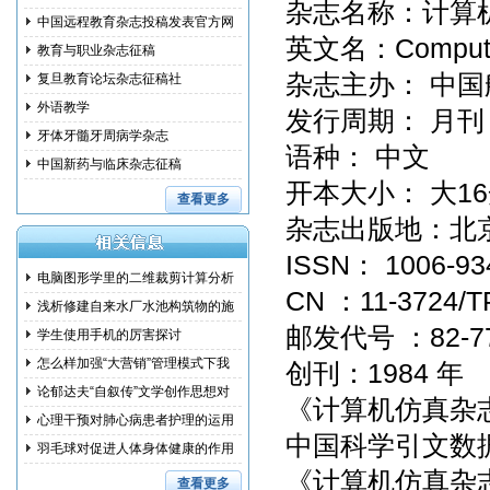
杂志名称：计
中国远程教育杂志投稿发表官方网
英文名：Comput
教育与职业杂志征稿
杂志主办： 
复旦教育论坛杂志征稿社
外语教学
发行周期： 
牙体牙髓牙周病学杂志
语种： 中
中国新药与临床杂志征稿
开本大小： 大
查看更多
杂志出版地
ISSN： 1006
电脑图形学里的二维裁剪计算分析
CN ：11-372
浅析修建自来水厂水池构筑物的施
邮发代号 ：82
工措
学生使用手机的厉害探讨
怎么样加强“大营销”管理模式下我
创刊：1984 
国
论郁达夫“自叙传”文学创作思想对
《计算机仿真杂
其
心理干预对肺心病患者护理的运用
中国科学引文数据
研究
羽毛球对促进人体身体健康的作用
《计算机仿真杂
和训
查看更多