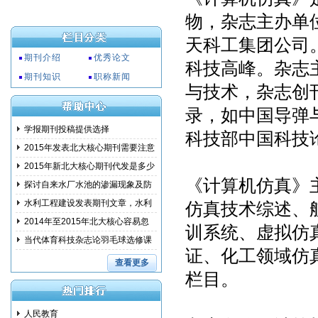
物，杂志主办单
天科工集团公司
期刊介绍
优秀论文
科技高峰。杂志
期刊知识
职称新闻
与技术，杂志创刊
录，如中国导弹
学报期刊投稿提供选择
科技部中国科技
2015年发表北大核心期刊需要注意
事项
2015年新北大核心期刊代发是多少
《计算机仿真》
钱?
探讨自来水厂水池的渗漏现象及防
范措
水利工程建设发表期刊文章，水利
仿真技术综述、
建设
2014年至2015年北大核心容易忽
训系统、虚拟仿
略的问
当代体育科技杂志论羽毛球选修课
证、化工领域仿
教学
查看更多
栏目。
人民教育