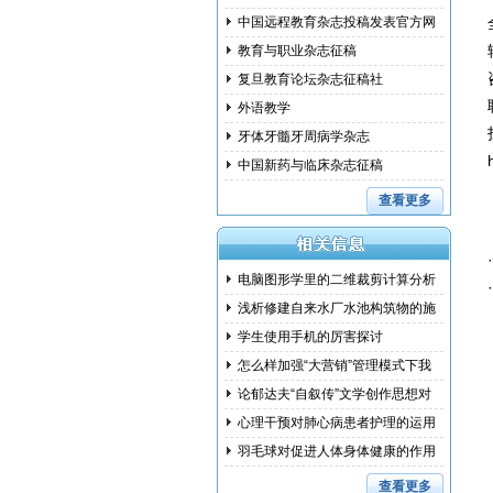
中国远程教育杂志投稿发表官方网
教育与职业杂志征稿
复旦教育论坛杂志征稿社
外语教学
牙体牙髓牙周病学杂志
中国新药与临床杂志征稿
查看更多
电脑图形学里的二维裁剪计算分析
浅析修建自来水厂水池构筑物的施
工措
学生使用手机的厉害探讨
怎么样加强“大营销”管理模式下我
国
论郁达夫“自叙传”文学创作思想对
其
心理干预对肺心病患者护理的运用
研究
羽毛球对促进人体身体健康的作用
和训
查看更多