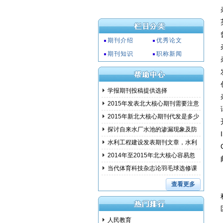
期刊介绍
优秀论文
期刊知识
职称新闻
学报期刊投稿提供选择
2015年发表北大核心期刊需要注意
事项
2015年新北大核心期刊代发是多少
钱?
探讨自来水厂水池的渗漏现象及防
范措
水利工程建设发表期刊文章，水利
建设
2014年至2015年北大核心容易忽
略的问
当代体育科技杂志论羽毛球选修课
教学
查看更多
人民教育